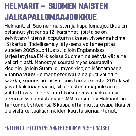
HELMARIT – SUOMEN NAISTEN
JALKAPALLOMAAJOUKKUE
Helmarit, eli Suomen naisten jalkapallomaajoukkue on
pelannut yhteensä 12. karsinnat, joista se on
selvittänyt tiensä lopputurnaukseen yhteensä kolme
(3) kertaa. Todellisena yllätyksenä voitanee pitää
vuoden 2005 suoritusta, jolloin Englannissa
järjestetyissä EM-kisoissa Suomen naiset ylsivät aina
välieriin asti. Menestys seurasi myös seuraaviin
kisoihin, jolloin Suomi oli myös kisojen isäntämaana.
Vuonna 2009 Helmarit etenivät aina puolivälieriin
saakka, kunnes putosivat pois turnauksesta. 2017 kisat
jäivät kokonaan väliin, sillä naisten maajoukkue ei
valitettavasti onnistunut karsinnoissa paikkaansa
arvokisoissa lunastamaan. MM-karsintoja Helmarit on
tahkonnut yhteensä 8 kappaletta, mutta kisapaikkaa ei
ole vielä kertaakaan näiden kautta siunaantunut.
ENITEN OTTELUITA PELANNEET SUOMALAISET NAISET