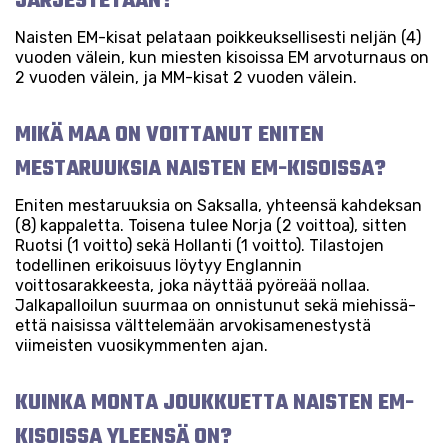
JÄRJESTETÄÄN?
Naisten EM-kisat pelataan poikkeuksellisesti neljän (4)
vuoden välein, kun miesten kisoissa EM arvoturnaus on
2 vuoden välein, ja MM-kisat 2 vuoden välein.
MIKÄ MAA ON VOITTANUT ENITEN
MESTARUUKSIA NAISTEN EM-KISOISSA?
Eniten mestaruuksia on Saksalla, yhteensä kahdeksan
(8) kappaletta. Toisena tulee Norja (2 voittoa), sitten
Ruotsi (1 voitto) sekä Hollanti (1 voitto). Tilastojen
todellinen erikoisuus löytyy Englannin
voittosarakkeesta, joka näyttää pyöreää nollaa.
Jalkapalloilun suurmaa on onnistunut sekä miehissä-
että naisissa välttelemään arvokisamenestystä
viimeisten vuosikymmenten ajan.
KUINKA MONTA JOUKKUETTA NAISTEN EM-
KISOISSA YLEENSÄ ON?