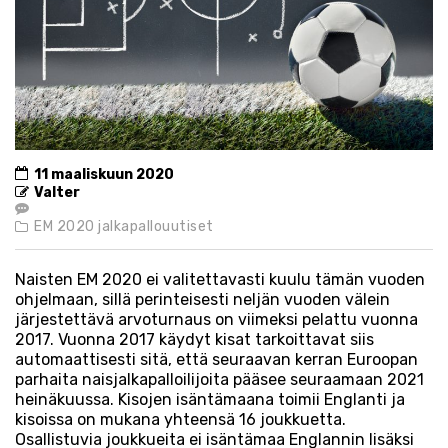
11 maaliskuun 2020
Valter
EM 2020 jalkapallouutiset
Naisten EM 2020 ei valitettavasti kuulu tämän vuoden
ohjelmaan, sillä perinteisesti neljän vuoden välein
järjestettävä arvoturnaus on viimeksi pelattu vuonna
2017. Vuonna 2017 käydyt kisat tarkoittavat siis
automaattisesti sitä, että seuraavan kerran Euroopan
parhaita naisjalkapalloilijoita pääsee seuraamaan 2021
heinäkuussa. Kisojen isäntämaana toimii Englanti ja
kisoissa on mukana yhteensä 16 joukkuetta.
Osallistuvia joukkueita ei isäntämaa Englannin lisäksi