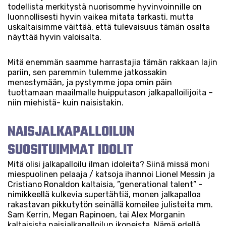
todellista merkitystä nuorisomme hyvinvoinnille on
luonnollisesti hyvin vaikea mitata tarkasti, mutta
uskaltaisimme väittää, että tulevaisuus tämän osalta
näyttää hyvin valoisalta.
Mitä enemmän saamme harrastajia tämän rakkaan lajin
pariin, sen paremmin tulemme jatkossakin
menestymään, ja pystymme jopa omin päin
tuottamaan maailmalle huipputason jalkapalloilijoita –
niin miehistä- kuin naisistakin.
NAISJALKAPALLOILUN
SUOSITUIMMAT IDOLIT
Mitä olisi jalkapalloilu ilman idoleita? Siinä missä moni
miespuolinen pelaaja / katsoja ihannoi Lionel Messin ja
Cristiano Ronaldon kaltaisia, ”generational talent” -
nimikkeellä kulkevia supertähtiä, monen jalkapalloa
rakastavan pikkutytön seinällä komeilee julisteita mm.
Sam Kerrin, Megan Rapinoen, tai Alex Morganin
kaltaisista naisjalkapalloilun ikoneista. Nämä edellä