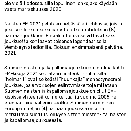
ole vielä tiedossa, sillä lopullinen lohkojako käydään
vasta marraskuussa 2020.
Naisten EM 2021 pelataan neljässä eri lohkossa, joista
jokaisen lohkon kaksi parasta jatkaa kahdeksan (8)
parhaan joukkoon. Finaaliin tiensä selvittävät kaksi
joukkuetta kohtaavat toisensa legendaarisella
Wembleyn stadionilla, Elokuun ensimmäisenä päivänä,
2021.
Suomen naisten jalkapallomaajoukkueen matkaa kohti
EM-kisoja 2021 seurataan mielenkiinnolla, sillä
”helmarit” ovat selkeästi ”huuhkajia” menestyneempi
joukkue, jos arvokisojen esiintymiskertoja mitataan.
Suomen naisten jalkapallomaajoukkue on ollut EM-
kisoissa yhteensä kolme kertaa, ja vuonna 2005 he
etenivät aina välieriin saakka. Suomen näkeminen
Euroopan neljän (4) parhaan joukossa on aina
merkittävä suoritus, oli kyse sitten miesten- tai naisten
jalkapallomaajoukkueesta.