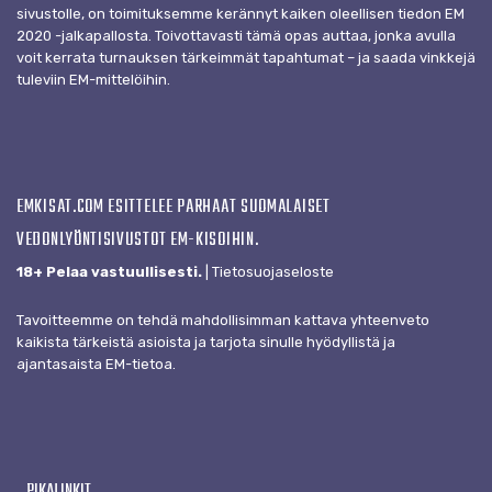
sivustolle, on toimituksemme kerännyt kaiken oleellisen tiedon EM
2020 -jalkapallosta. Toivottavasti tämä opas auttaa, jonka avulla
voit kerrata turnauksen tärkeimmät tapahtumat – ja saada vinkkejä
tuleviin EM-mittelöihin.
EMKISAT.COM ESITTELEE PARHAAT SUOMALAISET
VEDONLYÖNTISIVUSTOT EM-KISOIHIN.
18+ Pelaa vastuullisesti.
|
Tietosuojaseloste
Tavoitteemme on tehdä mahdollisimman kattava yhteenveto
kaikista tärkeistä asioista ja tarjota sinulle hyödyllistä ja
ajantasaista EM-tietoa.