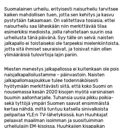
Suomalainen urheilu, erityisesti naisurheilu tarvitsee
kaiken mahdollisen tuen, jotta sen kehitys ja kasvu
pystytään takaamaan. On valitettava tosiasia, ettei
naisurheilu saa läheskään niin merkittävää tilaa
esimerkiksi medioista, joilla rahoitetaan suurin osa
urheilusta tänä päivänä. Syy tälle on selvä: naisten
jalkapallo ei toistaiseksi ole tarpeeksi mielenkiintoista,
jotta sitä ihmiset seuraisivat, ja toisivat näin ollen
ylimääräisiä tulovirtoja lajin pariin.
Miesten menestys jalkapallossa ei kuitenkaan ole pois
naisjalkapalloilustamme – päinvastoin. Naisten
jalkapallomaajoukkue tulee todennäköisesti
hyötymään merkittävästi siitä, että koko Suomi on
nousemassa kesän 2020 kisojen myötä varsinaisen
buumin aallonharjalle. Tuhansia uusia pikku poikia-
sekä tyttöjä ympäri Suomen saavat ensimmäistä
kertaa nähdä, miltä tuntuu katsella sinivalkoista
pelipaitaa YLE:n TV-lähetyksissä, kun Huuhkajat
pelaavat maailman isoimman ja suosituimman
urheilulajin EM-kisoissa. Huuhkajien kisapaikan