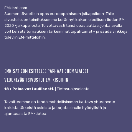
EMkisat.com
Suomen täydellisin opas eurooppalaiseen jalkapalloon. Tälle
sivustolle, on toimituksemme kerännyt kaiken oleellisen tiedon EM
2020 -jalkapallosta. Toivottavasti tämä opas auttaa, jonka avulla
voit kerrata turnauksen tärkeimmät tapahtumat – ja saada vinkkejä
tuleviin EM-mittelöihin.
EMKISAT.COM ESITTELEE PARHAAT SUOMALAISET
VEDONLYÖNTISIVUSTOT EM-KISOIHIN.
18+ Pelaa vastuullisesti.
|
Tietosuojaseloste
Tavoitteemme on tehdä mahdollisimman kattava yhteenveto
kaikista tärkeistä asioista ja tarjota sinulle hyödyllistä ja
ajantasaista EM-tietoa.