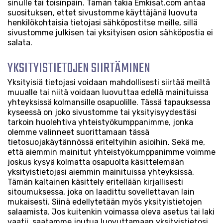
sinulle tai toisinpäin. Tämän takia Emkisat.com antaa
suosituksen, ettet sivustomme käyttäjänä luovuta
henkilökohtaisia tietojasi sähköpostitse meille, sillä
sivustomme julkisen tai yksityisen osion sähköpostia ei
salata.
YKSITYISTIETOJEN SIIRTÄMINEN
Yksityisiä tietojasi voidaan mahdollisesti siirtää meiltä
muualle tai niitä voidaan luovuttaa edellä mainituissa
yhteyksissä kolmansille osapuolille. Tässä tapauksessa
kyseessä on joko sivustomme tai yksityisyydestäsi
tarkoin huolehtiva yhteistyökumppanimme, jonka
olemme valinneet suorittamaan tässä
tietosuojakäytännössä eriteltyihin asioihin. Sekä me,
että aiemmin mainitut yhteistyökumppanimme voimme
joskus kysyä kolmatta osapuolta käsittelemään
yksityistietojasi aiemmin mainituissa yhteyksissä.
Tämän kaltainen käsittely eritellään kirjallisesti
sitoumuksessa, joka on laadittu sovellettavan lain
mukaisesti. Siinä edellytetään myös yksityistietojen
salaamista. Jos kuitenkin voimassa oleva asetus tai laki
vaatii, saatamme joutua luovuttamaan yksityistietosi