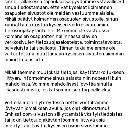
sinne. Tällaisessa tapauksessa pyydämme ystävällisesti
sinua tiedostamaan, etteivät kyseiset kolmannen
osapuolen sivustot ole meidän vastuumme alaisia.
Mikäli päädyt kolmannen osapuolen sivustolle, sinun
kannattaa tutustua kyseisen verkkosivun omiin
tietosuojakäytäntöihin. Me emme ole vastuussa
kolmansien osapuolten hallinnassa olevien
verkkosivujen tietosuojaselosteista, toimintatavoista,
palveluista tai sisällöstä. Tämän takia me emme ole
valtuutettuja muuttamaan kyseisen sivuston aiemmin
mainittuja asioita.
Mikäli teemme muutoksia tietojesi käyttötarkoitukseen
liittyen, informoimme sinua asiasta niin nopeasti kuin
mahdollista. Voimme mahdollisesti pyytää sinulta
lisäsuostumista, jos katsomme sen tarpeelliseksi.
Voit olla meihin yhteydessä nettisivustoltamme
löytyvän lomakkeen avulla, jos olet kiinnostunut
Emkisat.com-sivuston säilyttämistä yksityistiedoistasi
tai jokin tietosuojakäytäntöömme liittyvä asia
mietityttää. Löydät kyseisen osion sivustomme