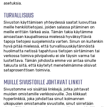
asetuksia.
TURVALLISUUS
Sivuston käyttämisen yhteydessä saatat luovuttaa
meille henkilötietojasi, joiden salassa pitäminen on
meille erittäin tärkeä asia. Tämän takia käytämme
ainoastaan kaupallisessa mielessä hyväksyttäviä
tapoja tietojesi suojelemista varten. Sinun on kuitenkin
hyvä pitää mielessä, että turvallisuuskäytännöistä
huolimatta netissä tapahtuva tietojen siirtäminen tai
verkossa toimiva pilvipalvelu ei ole täysin varma tai
luotettava. Tämän johdosta emme voi antaa sinulle
takuuta siitä, että käytetyt menetelmämme olisivat
sataprosenttisen toimivia.
MUILLE SIVUSTOILLE JOHTAVAT LINKIT
Sivustomme voi sisältää linkkejä, jotka johtavat
muiden omistamille verkkosivuille. Jos klikkaat
hyperlinkkiä, joka johdattaa sinut kolmannen
ulkopuolen omistamalle sivustolle, sinut siirretään