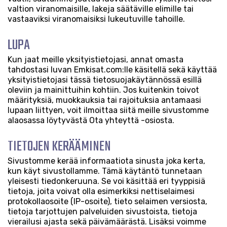
valtion viranomaisille, lakeja säätäville elimille tai
vastaaviksi viranomaisiksi lukeutuville tahoille.
LUPA
Kun jaat meille yksityistietojasi, annat omasta
tahdostasi luvan Emkisat.com:lle käsitellä sekä käyttää
yksityistietojasi tässä tietosuojakäytännössä esillä
oleviin ja mainittuihin kohtiin. Jos kuitenkin toivot
määrityksiä, muokkauksia tai rajoituksia antamaasi
lupaan liittyen, voit ilmoittaa siitä meille sivustomme
alaosassa löytyvästä Ota yhteyttä -osiosta.
TIETOJEN KERÄÄMINEN
Sivustomme kerää informaatiota sinusta joka kerta,
kun käyt sivustollamme. Tämä käytäntö tunnetaan
yleisesti tiedonkeruuna. Se voi käsittää eri tyyppisiä
tietoja, joita voivat olla esimerkiksi nettiselaimesi
protokollaosoite (IP-osoite), tieto selaimen versiosta,
tietoja tarjottujen palveluiden sivustoista, tietoja
vierailusi ajasta sekä päivämäärästä. Lisäksi voimme