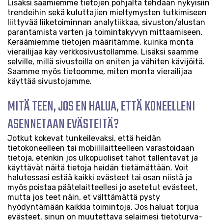
Lisäksi saamiemme tietojen pohjalta tehdään nykyisiin
trendeihin sekä kuluttajien mieltymysten tutkimiseen
liittyvää liiketoiminnan analytiikkaa, sivuston/alustan
parantamista varten ja toimintakyvyn mittaamiseen.
Keräämiemme tietojen määritämme, kuinka monta
vierailijaa käy verkkosivustollamme. Lisäksi saamme
selville, millä sivustoilla on eniten ja vähiten kävijöitä.
Saamme myös tietoomme, miten monta vierailijaa
käyttää sivustojamme.
MITÄ TEEN, JOS EN HALUA, ETTÄ KONEELLENI
ASENNETAAN EVÄSTEITÄ?
Jotkut kokevat tunkeilevaksi, että heidän
tietokoneelleen tai mobiililaitteelleen varastoidaan
tietoja, etenkin jos ulkopuoliset tahot tallentavat ja
käyttävät näitä tietoja heidän tietämättään. Voit
halutessasi estää kaikki evästeet tai osan niistä ja
myös poistaa päätelaitteellesi jo asetetut evästeet,
mutta jos teet näin, et välttämättä pysty
hyödyntämään kaikkia toimintoja. Jos haluat torjua
evästeet, sinun on muutettava selaimesi tietoturva-