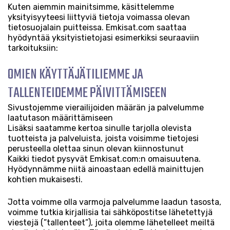
Kuten aiemmin mainitsimme, käsittelemme
yksityisyyteesi liittyviä tietoja voimassa olevan
tietosuojalain puitteissa. Emkisat.com saattaa
hyödyntää yksityistietojasi esimerkiksi seuraaviin
tarkoituksiin:
OMIEN KÄYTTÄJÄTILIEMME JA
TALLENTEIDEMME PÄIVITTÄMISEEN
Sivustojemme vierailijoiden määrän ja palvelumme
laatutason määrittämiseen
Lisäksi saatamme kertoa sinulle tarjolla olevista
tuotteista ja palveluista, joista voisimme tietojesi
perusteella olettaa sinun olevan kiinnostunut
Kaikki tiedot pysyvät Emkisat.com:n omaisuutena.
Hyödynnämme niitä ainoastaan edellä mainittujen
kohtien mukaisesti.
Jotta voimme olla varmoja palvelumme laadun tasosta,
voimme tutkia kirjallisia tai sähköpostitse lähetettyjä
viestejä (”tallenteet”), joita olemme lähetelleet meiltä