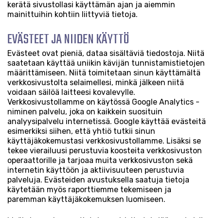
kerätä sivustollasi käyttämän ajan ja aiemmin
mainittuihin kohtiin liittyviä tietoja.
EVÄSTEET JA NIIDEN KÄYTTÖ
Evästeet ovat pieniä, dataa sisältäviä tiedostoja. Niitä
saatetaan käyttää uniikin kävijän tunnistamistietojen
määrittämiseen. Niitä toimitetaan sinun käyttämältä
verkkosivustolta selaimellesi, minkä jälkeen niitä
voidaan säilöä laitteesi kovalevylle.
Verkkosivustollamme on käytössä Google Analytics -
niminen palvelu, joka on kaikkein suosituin
analyysipalvelu internetissä. Google käyttää evästeitä
esimerkiksi siihen, että yhtiö tutkii sinun
käyttäjäkokemustasi verkkosivustollamme. Lisäksi se
tekee vierailuusi perustuvia koosteita verkkosivuston
operaattorille ja tarjoaa muita verkkosivuston sekä
internetin käyttöön ja aktiivisuuteen perustuvia
palveluja. Evästeiden avustuksella saatuja tietoja
käytetään myös raporttiemme tekemiseen ja
paremman käyttäjäkokemuksen luomiseen.