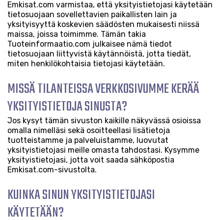
Emkisat.com varmistaa, että yksityistietojasi käytetään
tietosuojaan sovellettavien paikallisten lain ja
yksityisyyttä koskevien säädösten mukaisesti niissä
maissa, joissa toimimme. Tämän takia
Tuoteinformaatio.com julkaisee nämä tiedot
tietosuojaan liittyvistä käytännöistä, jotta tiedät,
miten henkilökohtaisia tietojasi käytetään.
MISSÄ TILANTEISSA VERKKOSIVUMME KERÄÄ
YKSITYISTIETOJA SINUSTA?
Jos kysyt tämän sivuston kaikille näkyvässä osioissa
omalla nimelläsi sekä osoitteellasi lisätietoja
tuotteistamme ja palveluistamme, luovutat
yksityistietojasi meille omasta tahdostasi. Kysymme
yksityistietojasi, jotta voit saada sähköpostia
Emkisat.com-sivustolta.
KUINKA SINUN YKSITYISTIETOJASI
KÄYTETÄÄN?